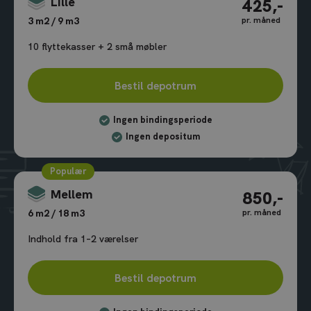
Lille
425,-
pr. måned
3 m2 / 9 m3
10 flyttekasser + 2 små møbler
Bestil depotrum
Ingen bindingsperiode
Ingen depositum
Populær
Mellem
850,-
pr. måned
6 m2 / 18 m3
Indhold fra 1–2 værelser
Bestil depotrum