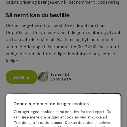
bedste priser og betingelser, når det kommer til opbevaring.
Så nemt kan du bestille
Det er meget nemt, at bestille et depotrum hos
Depothuset. Udfyld vores bestillingsformular og afvent
en bekræftelse på mail. Bestil nu og flyt ind med det
samme! Alle dage i tidsrummet 06.00-22.00 Du kan frit
vælge mellem de forskellige depotstørrelser, som er
ledige.
Spørgsmål?
Bestil nu
55 55 19 19
Denne hjemmeside bruger cookies
Vi bruger egne cookies samt cookies fra tredjepart. Du
kan læse mere om brugen af cookies ved at klikke på
”Vis detaljer” i dette banner. Du kan desuden til enhver