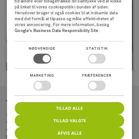
tid ændre eller tilbagetrække dit samtykke ved at klikke
på linket til vores cookiepolitik i bunden af siden.
Herudover bruger vi også cookies til at indsamle data
med det formål at tilpasse og måle effektiviteten af
vores annoncering. For mere information, besøg
Google's Business Data Responsibility Site
.
NØDVENDIGE
STATISTIK
MARKETING
PRÆFERENCER
Vores priser på opmagasinering
TILLAD ALLE
Hos Depothuset er ekstra plads til opbevaring blevet gjort
TILLAD VALGTE
simpelt, og du finder
afdelinger
over hele Jylland, hvor det
er nemt at leje et depotrum. Vi har gjort det nemt at vælge
AFVIS ALLE
hvilken type rum, du ønsker at leje – skal det være lille,