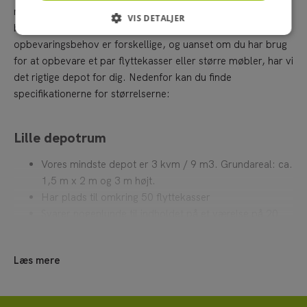
mellem og stor? Du kan altså bestille den plads, du har
VIS DETALJER
behov for – ikke mere eller mindre. Vi forstår nemlig, at alle
opbevaringsbehov er forskellige, og uanset om du har brug
for at opbevare et par flyttekasser eller større møbler, har vi
det rigtige depot for dig. Nedenfor kan du finde
specifikationerne for størrelserne:
Lille depotrum
Vores mindste depot er 3 kvm / 9 m3. Grundareal: ca.
1,5 m x 2 m og 3 m højt.
Har plads til omkring 50 flyttekasser
Svarer nogenlunde til indholdet på et værelse på 20
kvm
Koster 425 kr. om måneden
Læs mere
Mellem depotrum