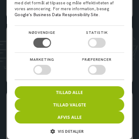
med det formål at tilpasse og måle effektiviteten af
vores annoncering. For mere information, besøg
Ingen bindingsperiode
Google's Business Data Responsibility Site
.
NØDVENDIGE
STATISTIK
Mellem
850,-
pr. måned
6 m2 / 18 m3
Bestil depotrum
MARKETING
PRÆFERENCER
Ingen bindingsperiode
TILLAD ALLE
Stor
1.275,-
TILLAD VALGTE
pr. måned
9 m2 / 27 m3
AFVIS ALLE
Bestil depotrum
VIS DETALJER