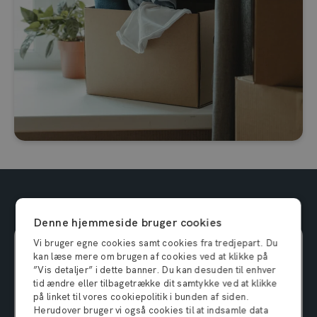
Simpelt og prisvenligt
Denne hjemmeside bruger cookies
Vi bruger egne cookies samt cookies fra tredjepart. Du
Lille
425,-
kan læse mere om brugen af cookies ved at klikke på
pr. måned
3 m2 / 9 m3
”Vis detaljer” i dette banner. Du kan desuden til enhver
tid ændre eller tilbagetrække dit samtykke ved at klikke
på linket til vores cookiepolitik i bunden af siden.
Bestil depotrum
Herudover bruger vi også cookies til at indsamle data