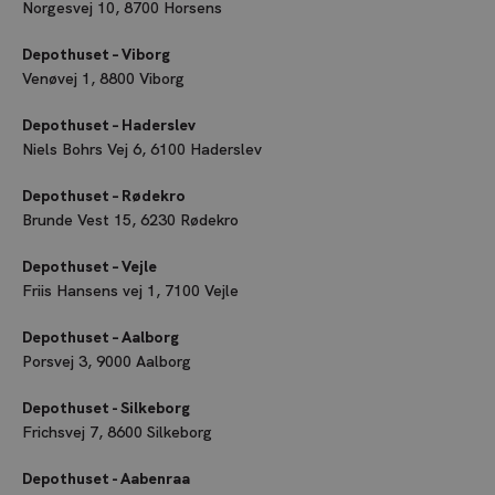
Norgesvej 10, 8700 Horsens
Depothuset – Viborg
Hvornår skal du opbevare dine
Venøvej 1, 8800 Viborg
havemøbler?
Depothuset – Haderslev
Vi anbefaler, at du opbevarer dine havemøbler og beskytter
Niels Bohrs Vej 6, 6100 Haderslev
dem mod vintervejret i perioden fra ca. slutningen af
Depothuset – Rødekro
oktober og til omtrent midt i maj. Dine havemøbler har
Brunde Vest 15, 6230 Rødekro
bedst af at stå i et depotrum, så længe der stadig er risiko
for nattefrost.
Depothuset – Vejle
Friis Hansens vej 1, 7100 Vejle
Det er en god huskeregel at sætte havemøblerne frem, når
du stiller dine ure til sommertid, og at stille dem væk igen,
Depothuset – Aalborg
når du sætter urene tilbage til vintertid.
Porsvej 3, 9000 Aalborg
Depothuset - Silkeborg
Frichsvej 7, 8600 Silkeborg
Depothuset - Aabenraa