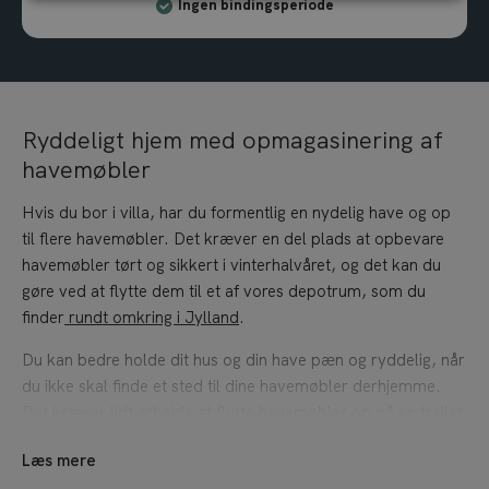
Ingen bindingsperiode
Ryddeligt hjem med opmagasinering af
havemøbler
Hvis du bor i villa, har du formentlig en nydelig have og op
til flere havemøbler. Det kræver en del plads at opbevare
havemøbler tørt og sikkert i vinterhalvåret, og det kan du
gøre ved at flytte dem til et af vores depotrum, som du
finder
rundt omkring i Jylland
.
Du kan bedre holde dit hus og din have pæn og ryddelig, når
du ikke skal finde et sted til dine havemøbler derhjemme.
Det kræver lidt arbejde at flytte havemøbler op på en trailer
eller flyttebil og få dem transporteret hen til depotet, men til
Læs mere
gengæld står de tørt, frostfrit og sikkert i depotrummet.