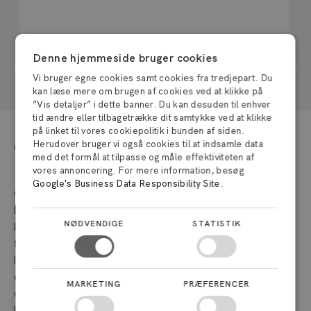
Denne hjemmeside bruger cookies
Vi bruger egne cookies samt cookies fra tredjepart. Du
kan læse mere om brugen af cookies ved at klikke på
”Vis detaljer” i dette banner. Du kan desuden til enhver
tid ændre eller tilbagetrække dit samtykke ved at klikke
på linket til vores cookiepolitik i bunden af siden.
Opmagasinering af dine ejendele hos
Herudover bruger vi også cookies til at indsamle data
med det formål at tilpasse og måle effektiviteten af
Depothuset
vores annoncering. For mere information, besøg
Google's Business Data Responsibility Site
.
Opbevaring er et behov, de fleste af os vil få i løbet af vores
liv. Uanset om det er på grund af en flytning til en ny
NØDVENDIGE
STATISTIK
lejlighed, en stor renovering i kælderen eller bare behovet
for at frigøre plads derhjemme, er det i en sådan situation
ideelt at have adgang til en pålidelig og sikker
opbevaringsløsning. Hos Depothuset forstår vi disse behov
MARKETING
PRÆFERENCER
og stræber efter at tilbyde den bedste service til vores
kunder. Derfor står vi altid klar til at hjælpe dig med vores