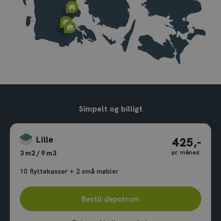
Simpelt og billigt
Lille
425,-
pr. måned
3 m2 / 9 m3
10 flyttekasser + 2 små møbler
Bestil depotrum