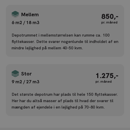
g
e
Mellem
850,-
l
s
6 m2 / 18 m3
pr. måned
e
Depotrummet i mellemstørrelsen kan rumme ca. 100
r
flyttekasser. Dette svarer nogenlunde til indholdet af en
*
mindre lejlighed på mellem 40-50 kvm.
Stor
1.275,-
9 m2 / 27 m3
pr. måned
Det største depotrum har plads til hele 150 flyttekasser.
Her har du altså masser af plads til hvad der svarer til
mængden af ejendele i en lejlighed på 70-80 kvm.