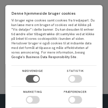
Mød vores tilfredse kunder
Denne hjemmeside bruger cookies
Vi bruger egne cookies samt cookies fra tredjepart. Du
kan læse mere om brugen af cookies ved at klikke på
Birte Raun
”Vis detaljer” i dette banner. Du kan desuden til enhver
5 år siden
tid ændre eller tilbagetrække dit samtykke ved at klikke
på linket til vores cookiepolitik i bunden af siden.
Herudover bruger vi også cookies til at indsamle data
Et fint og iorden opbevarings sted
med det formål at tilpasse og måle effektiviteten af
vores annoncering. For mere information, besøg
Google's Business Data Responsibility Site
.
NØDVENDIGE
STATISTIK
MARKETING
PRÆFERENCER
Har du spørgsmål?